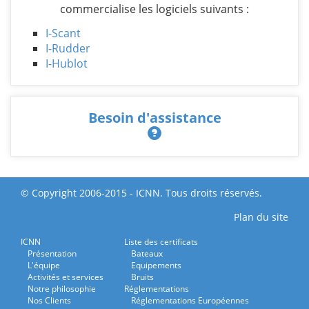
commercialise les logiciels suivants :
I-Scant
I-Rudder
I-Hublot
Besoin d'assistance
© Copyright 2006-2015 - ICNN. Tous droits réservés.
Plan du site
ICNN
Liste des certificats
Présentation
Bateaux
L'équipe
Equipements
Activités et services
Bruits
Notre philosophie
Réglementations
Nos Clients
Réglementations Européennes