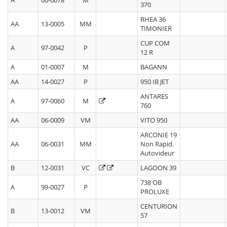
A
00-0078
M
370
RHEA 36
AA
13-0005
MM
TIMONIER
CUP COM
A
97-0042
P
12 R
A
01-0007
M
BAGANN
AA
14-0027
P
950 IB JET
ANTARES
A
97-0060
M
760
AA
06-0009
VM
VITO 950
ARCONIE 19
AA
06-0031
MM
Non Rapid.
Autovideur
B
12-0031
VC
LAGOON 39
738 OB
A
99-0027
P
PROLUXE
CENTURION
B
13-0012
VM
57