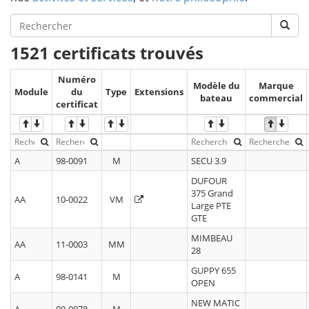
1521 certificats trouvés
Numéro
Modèle du
Marque
Module
du
Type
Extensions
bateau
commercial
certificat
A
98-0091
M
SECU 3.9
DUFOUR
375 Grand
AA
10-0022
VM
Large PTE
GTE
MIMBEAU
AA
11-0003
MM
28
GUPPY 655
A
98-0141
M
OPEN
NEW MATIC