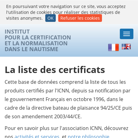
En poursuivant votre navigation sur ce site, vous acceptez
l'utilisation de cookies pour réaliser des statistiques de
visites anonymes.
OK
Refuser les cookies
INSTITUT
Togg
POUR LA CERTIFICATION
navi
ET LA NORMALISATION
Français
Englis
DANS LE NAUTISME
La liste des certificats
Cette base de données comprend la liste de tous les
produits certifiés par l'ICNN, depuis sa notification par
le gouvernement Français en octobre 1996, dans le
cadre de la directive bateau de plaisance 94/25/CE puis
de son amendement 2003/44/CE.
Pour en savoir plus sur l'association ICNN, découvrez
nos
activités et services
, et
notre philosophie
.