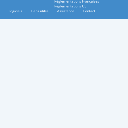
Réglementations Françaises
Réglementations US
Logiciels
Liens utiles
Assistance
Contact