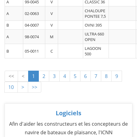
A
99-0045
V
CLASSIC 36
CHALOUPE
A
02-0063
V
PONTEE 7,5
B
04-0007
V
OVNI 395
ULTRA 660
A
98-0074
M
OPEN
LAGOON
B
05-0011
C
500
<<
<
1
2
3
4
5
6
7
8
9
10
>
>>
Logiciels
Afin d'aider les constructeurs et les concepteurs de
navire de bateaux de plaisance, l'ICNN