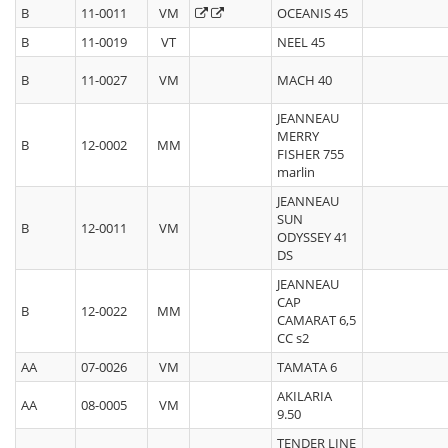
B
11-0011
VM
OCEANIS 45
B
11-0019
VT
NEEL 45
B
11-0027
VM
MACH 40
JEANNEAU
MERRY
B
12-0002
MM
FISHER 755
marlin
JEANNEAU
SUN
B
12-0011
VM
ODYSSEY 41
DS
JEANNEAU
CAP
B
12-0022
MM
CAMARAT 6,5
CC s2
AA
07-0026
VM
TAMATA 6
AKILARIA
AA
08-0005
VM
9.50
TENDER LINE