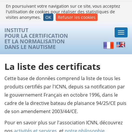
En poursuivant votre navigation sur ce site, vous acceptez
l'utilisation de cookies pour réaliser des statistiques de
visites anonymes.
OK
Refuser les cookies
INSTITUT
Togg
POUR LA CERTIFICATION
navi
ET LA NORMALISATION
Français
Englis
DANS LE NAUTISME
La liste des certificats
Cette base de données comprend la liste de tous les
produits certifiés par l'ICNN, depuis sa notification par
le gouvernement Français en octobre 1996, dans le
cadre de la directive bateau de plaisance 94/25/CE puis
de son amendement 2003/44/CE.
Pour en savoir plus sur l'association ICNN, découvrez
nos
activités et services
, et
notre philosophie
.