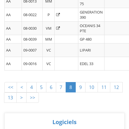
AA
08-0013
MM
75
GENERATION
AA
08-0022
P
390
OCEANIS 34
AA
08-0030
VM
PTE
AA
08-0039
MM
GP 480
AA
09-0007
VC
LIPARI
AA
09-0016
VC
EDEL 33
<<
<
4
5
6
7
8
9
10
11
12
13
>
>>
Logiciels