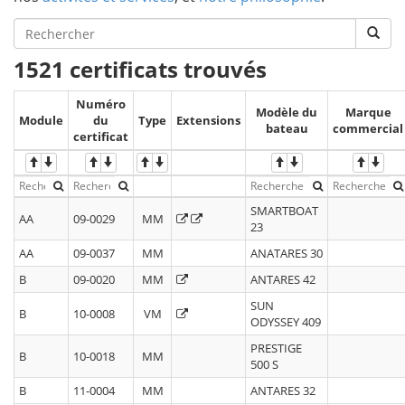
1521 certificats trouvés
Numéro
Modèle du
Marque
Module
du
Type
Extensions
bateau
commercial
certificat
SMARTBOAT
AA
09-0029
MM
23
AA
09-0037
MM
ANATARES 30
B
09-0020
MM
ANTARES 42
SUN
B
10-0008
VM
ODYSSEY 409
PRESTIGE
B
10-0018
MM
500 S
B
11-0004
MM
ANTARES 32