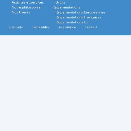
Activités et services
Bruits
Notre philosophie
Réglementations
Nos Clients
Réglementations Européennes
Réglementations Françaises
Réglementations US
Logiciels
Liens utiles
Assistance
Contact