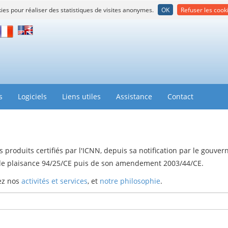
kies pour réaliser des statistiques de visites anonymes.
OK
Refuser les cook
rançais
English
s
Logiciels
Liens utiles
Assistance
Contact
 produits certifiés par l'ICNN, depuis sa notification par le gouve
u de plaisance 94/25/CE puis de son amendement 2003/44/CE.
rez nos
activités et services
, et
notre philosophie
.