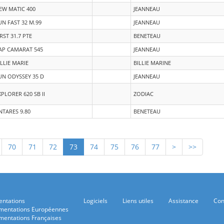
EW MATIC 400
JEANNEAU
UN FAST 32 M.99
JEANNEAU
IRST 31.7 PTE
BENETEAU
AP CAMARAT 545
JEANNEAU
ILLIE MARIE
BILLIE MARINE
UN ODYSSEY 35 D
JEANNEAU
XPLORER 620 SB II
ZODIAC
NTARES 9.80
BENETEAU
70
71
72
73
74
75
76
77
>
>>
ntations
Logiciels
Liens utiles
Assistance
Con
mentations Européennes
mentations Françaises