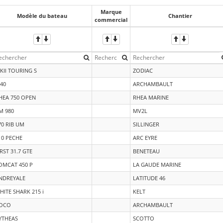
Marque
Modèle du bateau
Chantier
commercial
KII TOURING S
ZODIAC
 40
ARCHAMBAULT
HEA 750 OPEN
RHEA MARINE
M 980
MV2L
70 RIB UM
SILLINGER
10 PECHE
ARC EYRE
IRST 31.7 GTE
BENETEAU
OMCAT 450 P
LA GAUDE MARINE
NDREYALE
LATITUDE 46
HITE SHARK 215 i
KELT
OCO
ARCHAMBAULT
YTHEAS
SCOTTO