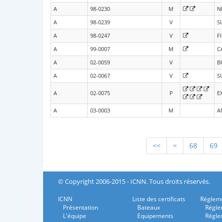
A
98-0230
M
N
A
98-0239
V
S
A
98-0247
V
F
A
99-0007
M
C
A
02-0059
V
B
A
02-0067
V
S
A
02-0075
P
E
A
03-0003
M
A
<<
<
68
69
© Copyright 2006-2015 - ICNN. Tous droits réservés.
ICNN
Liste des certificats
Régleme
Présentation
Bateaux
Régle
L'équipe
Equipements
Régle