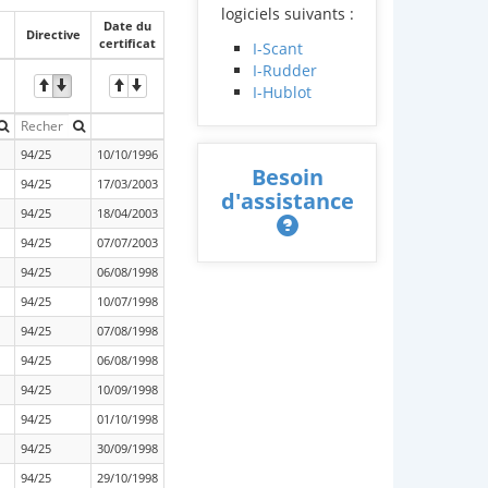
logiciels suivants :
Date du
Directive
certificat
I-Scant
I-Rudder
I-Hublot
94/25
10/10/1996
Besoin
94/25
17/03/2003
d'assistance
94/25
18/04/2003
94/25
07/07/2003
94/25
06/08/1998
94/25
10/07/1998
94/25
07/08/1998
94/25
06/08/1998
94/25
10/09/1998
94/25
01/10/1998
94/25
30/09/1998
94/25
29/10/1998