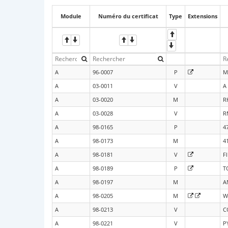
Module
Numéro du certificat
Type
Extensions
A
96-0007
P
M
A
03-0011
V
A
A
03-0020
M
R
A
03-0028
V
R
A
98-0165
P
4
A
98-0173
M
4
A
98-0181
V
F
A
98-0189
P
T
A
98-0197
M
A
A
98-0205
M
W
A
98-0213
V
C
A
98-0221
V
P