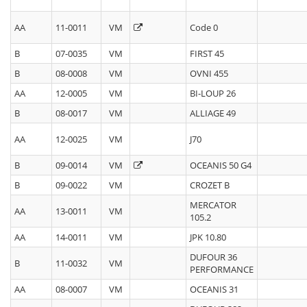
AA
11-0011
VM
Code 0
B
07-0035
VM
FIRST 45
B
08-0008
VM
OVNI 455
AA
12-0005
VM
BI-LOUP 26
B
08-0017
VM
ALLIAGE 49
AA
12-0025
VM
J70
B
09-0014
VM
OCEANIS 50 G4
B
09-0022
VM
CROZET B
MERCATOR
AA
13-0011
VM
105.2
AA
14-0011
VM
JPK 10.80
DUFOUR 36
B
11-0032
VM
PERFORMANCE
AA
08-0007
VM
OCEANIS 31