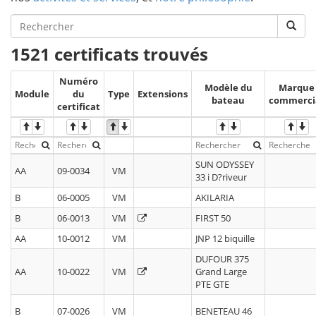
1521 certificats trouvés
Numéro
Modèle du
Marque
Module
du
Type
Extensions
bateau
commerci
certificat
SUN ODYSSEY
AA
09-0034
VM
33 i D?riveur
B
06-0005
VM
AKILARIA
B
06-0013
VM
FIRST 50
AA
10-0012
VM
JNP 12 biquille
DUFOUR 375
AA
10-0022
VM
Grand Large
PTE GTE
B
07-0026
VM
BENETEAU 46