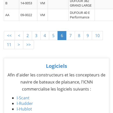
DUFOUR 382
B
14-0053
VM
GRAND LARGE
DUFOUR 40 E
AA
09-0022
VM
Performance
<<
<
2
3
4
5
6
7
8
9
10
11
>
>>
Logiciels
Afin d'aider les constructeurs et les concepteurs de
navire de bateaux de plaisance, l'ICNN
commercialise les logiciels suivants :
I-Scant
I-Rudder
I-Hublot