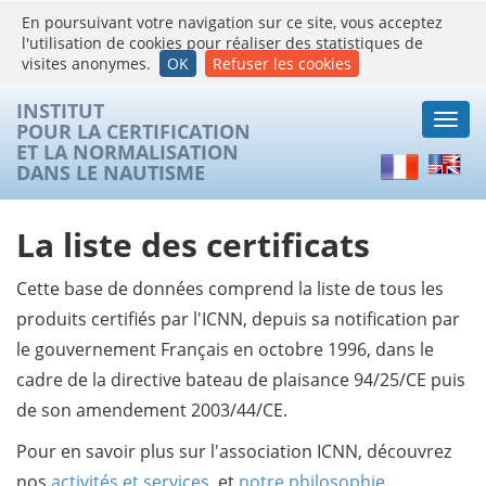
En poursuivant votre navigation sur ce site, vous acceptez
l'utilisation de cookies pour réaliser des statistiques de
visites anonymes.
OK
Refuser les cookies
INSTITUT
Togg
POUR LA CERTIFICATION
navi
ET LA NORMALISATION
Français
Englis
DANS LE NAUTISME
La liste des certificats
Cette base de données comprend la liste de tous les
produits certifiés par l'ICNN, depuis sa notification par
le gouvernement Français en octobre 1996, dans le
cadre de la directive bateau de plaisance 94/25/CE puis
de son amendement 2003/44/CE.
Pour en savoir plus sur l'association ICNN, découvrez
nos
activités et services
, et
notre philosophie
.