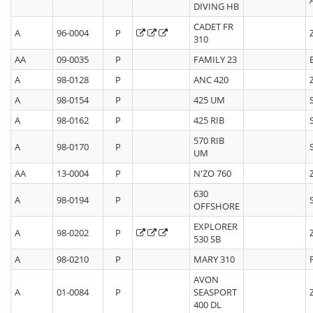
DIVING HB
CADET FR
A
96-0004
P
310
AA
09-0035
P
FAMILY 23
A
98-0128
P
ANC 420
A
98-0154
P
425 UM
A
98-0162
P
425 RIB
570 RIB
A
98-0170
P
UM
AA
13-0004
P
N'ZO 760
630
A
98-0194
P
OFFSHORE
EXPLORER
A
98-0202
P
530 SB
A
98-0210
P
MARY 310
AVON
A
01-0084
P
SEASPORT
400 DL