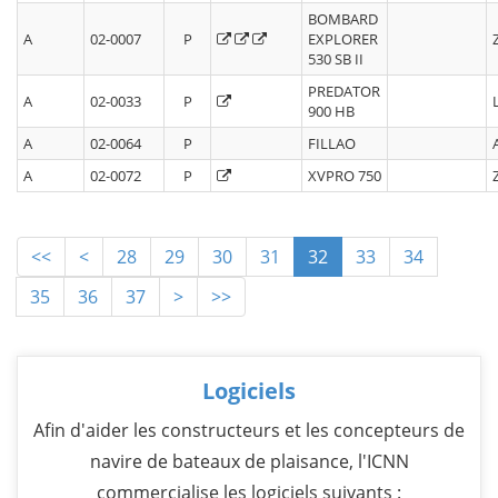
BOMBARD
A
02-0007
P
EXPLORER
530 SB II
PREDATOR
A
02-0033
P
900 HB
A
02-0064
P
FILLAO
A
02-0072
P
XVPRO 750
<<
<
28
29
30
31
32
33
34
35
36
37
>
>>
Logiciels
Afin d'aider les constructeurs et les concepteurs de
navire de bateaux de plaisance, l'ICNN
commercialise les logiciels suivants :