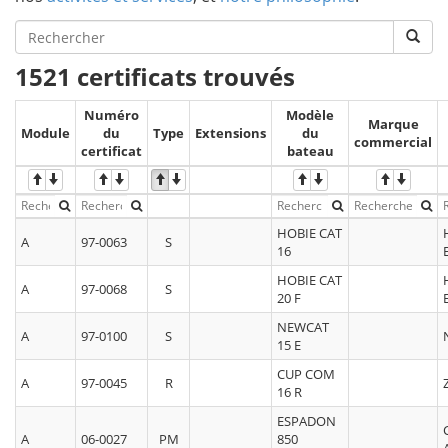
1521 certificats trouvés
Numéro
Modèle
Marque
Module
du
Type
Extensions
du
commercial
certificat
bateau
HOBIE CAT
A
97-0063
S
16
HOBIE CAT
A
97-0068
S
20 F
NEWCAT
A
97-0100
S
15 E
CUP COM
A
97-0045
R
16 R
ESPADON
A
06-0027
PM
850