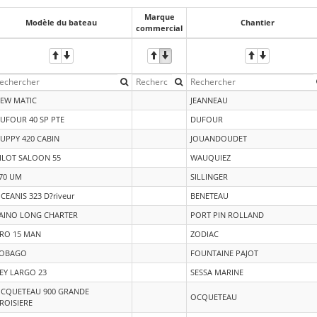
Marque
Modèle du bateau
Chantier
commercial
EW MATIC
JEANNEAU
UFOUR 40 SP PTE
DUFOUR
UPPY 420 CABIN
JOUANDOUDET
ILOT SALOON 55
WAUQUIEZ
70 UM
SILLINGER
CEANIS 323 D?riveur
BENETEAU
AINO LONG CHARTER
PORT PIN ROLLAND
RO 15 MAN
ZODIAC
OBAGO
FOUNTAINE PAJOT
EY LARGO 23
SESSA MARINE
CQUETEAU 900 GRANDE
OCQUETEAU
ROISIERE