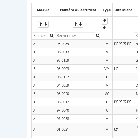
Module
Numéro du certificat
Type
Extensions
A
98-0089
M
N
A
03-0013
V
D
A
98-0139
M
G
B
08-0003
VM
P
A
98-0157
P
5
A
04-0039
V
O
B
08-0020
VC
T
A
05-0012
P
P
A
97-0040
C
T
A
97-0058
M
K
O
A
01-0021
M
C