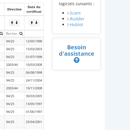
logiciels suivants :
Date du
Directive
certificat
I-Scant
I-Rudder
I-Hublot
94/25
12/05/1998
Besoin
94/25
15/03/2003
d'assistance
94/25
01/07/1998
2003/44
10/03/2008
94/25
06/08/1998
94/25
24/11/2004
2003/44
19/11/2008
94/25
30/03/2005
94/25
13/05/1997
94/25
01/06/1997
94/25
25/04/2001