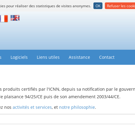
kies pour réaliser des statistiques de visites anonymes.
OK
Refuser les cook
rançais
English
s
Logiciels
Liens utiles
Assistance
Contact
 produits certifiés par l'ICNN, depuis sa notification par le gouve
u de plaisance 94/25/CE puis de son amendement 2003/44/CE.
rez nos
activités et services
, et
notre philosophie
.