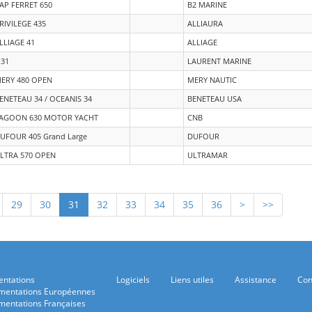
AP FERRET 650
B2 MARINE
RIVILEGE 435
ALLIAURA
LLIAGE 41
ALLIAGE
.31
LAURENT MARINE
ERY 480 OPEN
MERY NAUTIC
ENETEAU 34 / OCEANIS 34
BENETEAU USA
AGOON 630 MOTOR YACHT
CNB
UFOUR 405 Grand Large
DUFOUR
LTRA 570 OPEN
ULTRAMAR
29
30
31
32
33
34
35
36
>
>>
ntations
Logiciels
Liens utiles
Assistance
Con
mentations Européennes
mentations Françaises