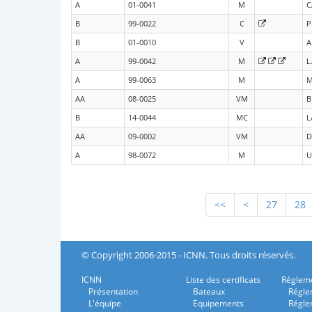
A
01-0041
M
C
B
99-0022
C
P
B
01-0010
V
A
A
99-0042
M
L
A
99-0063
M
M
AA
08-0025
VM
B
B
14-0044
MC
L
AA
09-0002
VM
D
A
98-0072
M
U
<<
<
27
28
© Copyright 2006-2015 - ICNN. Tous droits réservés.
ICNN
Liste des certificats
Régleme
Présentation
Bateaux
Régle
L'équipe
Equipements
Régle