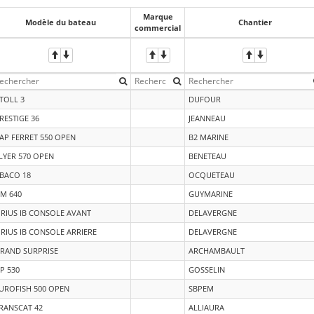
Marque
Modèle du bateau
Chantier
commercial
TOLL 3
DUFOUR
RESTIGE 36
JEANNEAU
AP FERRET 550 OPEN
B2 MARINE
LYER 570 OPEN
BENETEAU
BACO 18
OCQUETEAU
M 640
GUYMARINE
IRIUS IB CONSOLE AVANT
DELAVERGNE
IRIUS IB CONSOLE ARRIERE
DELAVERGNE
RAND SURPRISE
ARCHAMBAULT
P 530
GOSSELIN
UROFISH 500 OPEN
SBPEM
RANSCAT 42
ALLIAURA