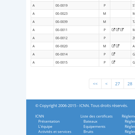
A
00-0019
P
S
A
00-0023
M
M
A
00-0039
M
T
A
00-0011
P
M
A
00-0012
P
Z
A
00-0020
M
A
A
00-0014
P
G
A
00-0015
P
G
<<
<
27
28
© Copyright 2006-2015 - ICNN. Tous droits réservés.
ICNN
Liste des certificats
Régleme
Présentation
Bateaux
Régle
L'équipe
Equipements
Régle
Activités et services
Bruits
Régle