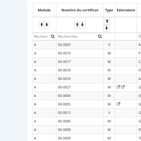
Module
Numéro du certificat
Type
Extensions
A
00-0003
V
A
A
00-0010
M
P
A
00-0017
M
C
A
00-0018
M
F
A
00-0033
M
A
A
00-0027
M
G
A
00-0004
M
S
A
00-0005
M
S
A
00-0013
V
G
A
00-0006
M
G
A
00-0008
M
E
A
00-0009
M
T