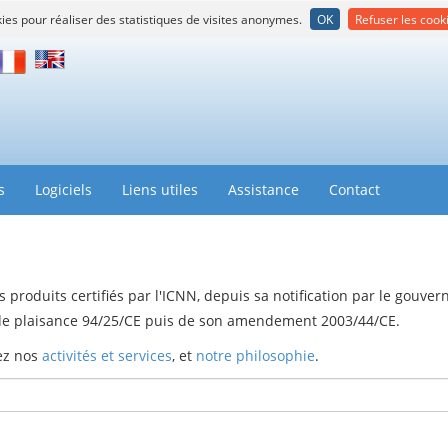
kies pour réaliser des statistiques de visites anonymes.
OK
Refuser les cook
rançais
English
s
Logiciels
Liens utiles
Assistance
Contact
 produits certifiés par l'ICNN, depuis sa notification par le gouve
u de plaisance 94/25/CE puis de son amendement 2003/44/CE.
rez nos
activités et services
, et
notre philosophie
.