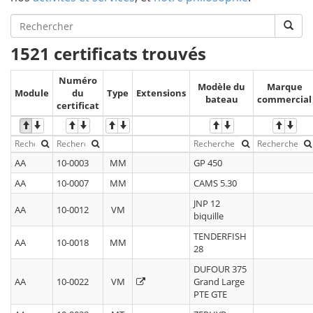
1521 certificats trouvés
Numéro
Modèle du
Marque
Module
du
Type
Extensions
bateau
commercial
certificat
AA
10-0003
MM
GP 450
AA
10-0007
MM
CAMS 5.30
JNP 12
AA
10-0012
VM
biquille
TENDERFISH
AA
10-0018
MM
28
DUFOUR 375
AA
10-0022
VM
Grand Large
PTE GTE