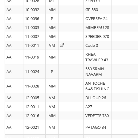
AA
10-0028
MT
ZEPHYR
AA
10-0032
MM
GP 580
AA
10-0036
P
OVERSEA 24
AA
11-0003
MM
MIMBEAU 28
AA
11-0007
MM
SPEEDER 970
AA
11-0011
VM
Code 0
RHEA
AA
11-0019
MM
TRAWLER 43
550 SRMN
AA
11-0024
P
NAVARM
ANTIOCHE
AA
11-0028
MM
6.45 FISHING
AA
12-0005
VM
BI-LOUP 26
AA
12-0011
VM
A27
AA
12-0016
MM
VEDETTE 780
AA
12-0021
VM
PATAGO 34