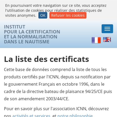
En poursuivant votre navigation sur ce site, vous acceptez
l'utilisation de cookies pour réaliser des statistiques de
visites anonymes.
OK
Refuser les cookies
INSTITUT
Togg
POUR LA CERTIFICATION
navi
ET LA NORMALISATION
Français
Englis
DANS LE NAUTISME
La liste des certificats
Cette base de données comprend la liste de tous les
produits certifiés par l'ICNN, depuis sa notification par
le gouvernement Français en octobre 1996, dans le
cadre de la directive bateau de plaisance 94/25/CE puis
de son amendement 2003/44/CE.
Pour en savoir plus sur l'association ICNN, découvrez
nos
activités et services
, et
notre philosophie
.