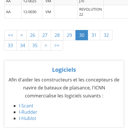
AA
12-0025
VM
J70
REVOLUTION
AA
12-0030
VM
22
<<
<
26
27
28
29
30
31
32
33
34
35
>
>>
Logiciels
Afin d'aider les constructeurs et les concepteurs de
navire de bateaux de plaisance, l'ICNN
commercialise les logiciels suivants :
I-Scant
I-Rudder
I-Hublot