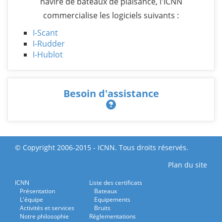
navire de bateaux de plaisance, l'ICNN
commercialise les logiciels suivants :
I-Scant
I-Rudder
I-Hublot
Besoin d'assistance
© Copyright 2006-2015 - ICNN. Tous droits réservés.
Plan du site
ICNN
Liste des certificats
Présentation
Bateaux
L'équipe
Equipements
Activités et services
Bruits
Notre philosophie
Réglementations