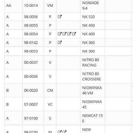
NOMADE
AA
10-0014
VM
9,4
A
98-0056
P
NK 520
A
98-0055
P
NK 450
A
98-0054
P
NK 400
A
98-0142
P
NK 360
A
98-0053
P
NK 300
NITRO 80
A
00-0037
V
RACING
NITRO 80
A
00-0036
V
CROISIERE
NIOMINKA
B
06-0020
CM
46 VM
NIOMINKA
B
07-0007
VC
45
NEWCAT 15
A
97-0100
S
E
NEW
A
98-0230
M