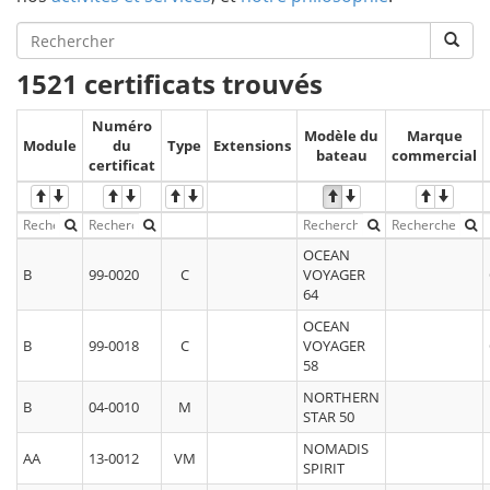
1521 certificats trouvés
Numéro
Modèle du
Marque
Module
du
Type
Extensions
bateau
commercial
certificat
OCEAN
B
99-0020
C
VOYAGER
64
OCEAN
B
99-0018
C
VOYAGER
58
NORTHERN
B
04-0010
M
STAR 50
NOMADIS
AA
13-0012
VM
SPIRIT