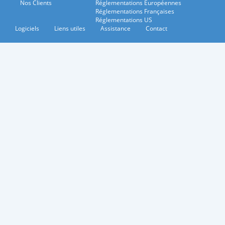
Nos Clients
Réglementations Européennes
Réglementations Françaises
Réglementations US
Logiciels
Liens utiles
Assistance
Contact