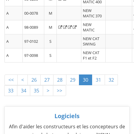
MATIC 400
NEW
A
00-0078
M
MATIC 370
NEW
A
98-0089
M
MATIC
NEW CAT
A
97-0102
S
SWING
NEW CAT
A
97-0098
S
F1 et F2
<<
<
26
27
28
29
30
31
32
33
34
35
>
>>
Logiciels
Afin d'aider les constructeurs et les concepteurs de