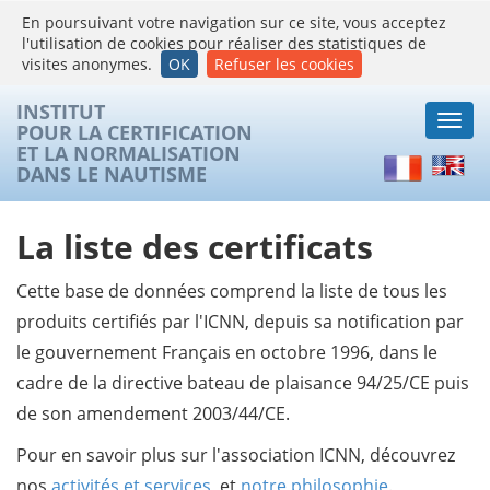
En poursuivant votre navigation sur ce site, vous acceptez
l'utilisation de cookies pour réaliser des statistiques de
visites anonymes.
OK
Refuser les cookies
INSTITUT
Togg
POUR LA CERTIFICATION
navi
ET LA NORMALISATION
Français
Englis
DANS LE NAUTISME
La liste des certificats
Cette base de données comprend la liste de tous les
produits certifiés par l'ICNN, depuis sa notification par
le gouvernement Français en octobre 1996, dans le
cadre de la directive bateau de plaisance 94/25/CE puis
de son amendement 2003/44/CE.
Pour en savoir plus sur l'association ICNN, découvrez
nos
activités et services
, et
notre philosophie
.