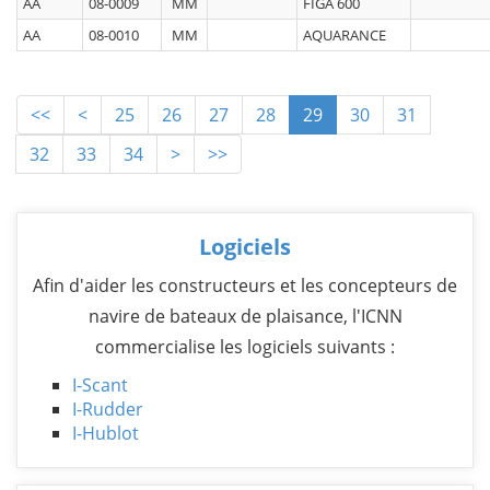
AA
08-0009
MM
FIGA 600
AA
08-0010
MM
AQUARANCE
<<
<
25
26
27
28
29
30
31
32
33
34
>
>>
Logiciels
Afin d'aider les constructeurs et les concepteurs de
navire de bateaux de plaisance, l'ICNN
commercialise les logiciels suivants :
I-Scant
I-Rudder
I-Hublot