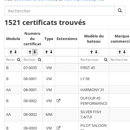
1521 certificats trouvés
Numéro
Modèle du
Marque
Module
du
Type
Extensions
bateau
commerci
certificat
B
07-0035
VM
FIRST 45
B
08-0001
VM
LY 58
AA
08-0001
VM
HARMONY 31
DUFOUR 45
B
08-0002
VM
PERFORMANCE
SILVER FISH
AA
08-0002
MM
7,4/7,9
PILOT SALOON
B
08-0003
VM