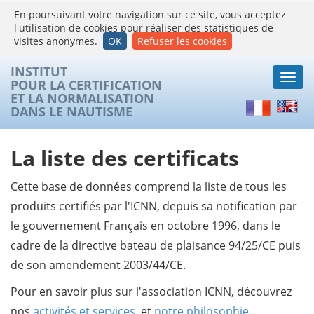
En poursuivant votre navigation sur ce site, vous acceptez
l'utilisation de cookies pour réaliser des statistiques de
visites anonymes.
OK
Refuser les cookies
INSTITUT
Togg
POUR LA CERTIFICATION
navi
ET LA NORMALISATION
Français
Englis
DANS LE NAUTISME
La liste des certificats
Cette base de données comprend la liste de tous les
produits certifiés par l'ICNN, depuis sa notification par
le gouvernement Français en octobre 1996, dans le
cadre de la directive bateau de plaisance 94/25/CE puis
de son amendement 2003/44/CE.
Pour en savoir plus sur l'association ICNN, découvrez
nos
activités et services
, et
notre philosophie
.