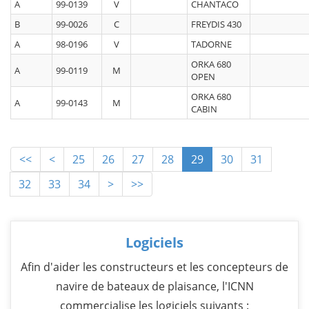
A
99-0139
V
CHANTACO
B
99-0026
C
FREYDIS 430
A
98-0196
V
TADORNE
ORKA 680
A
99-0119
M
OPEN
ORKA 680
A
99-0143
M
CABIN
<<
<
25
26
27
28
29
30
31
32
33
34
>
>>
Logiciels
Afin d'aider les constructeurs et les concepteurs de
navire de bateaux de plaisance, l'ICNN
commercialise les logiciels suivants :