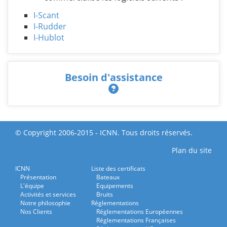
I-Scant
I-Rudder
I-Hublot
Besoin d'assistance
© Copyright 2006-2015 - ICNN. Tous droits réservés.
Plan du site
ICNN
Liste des certificats
Présentation
Bateaux
L'équipe
Equipements
Activités et services
Bruits
Notre philosophie
Réglementations
Nos Clients
Réglementations Européennes
Réglementations Françaises