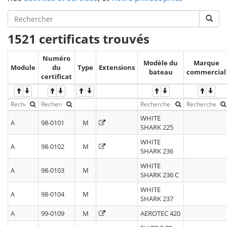
1521 certificats trouvés
Numéro
Modèle du
Marque
Module
du
Type
Extensions
bateau
commercial
certificat
WHITE
A
98-0101
M
SHARK 225
WHITE
A
98-0102
M
SHARK 236
WHITE
A
98-0103
M
SHARK 236 C
WHITE
A
98-0104
M
SHARK 237
A
99-0109
M
AEROTEC 420