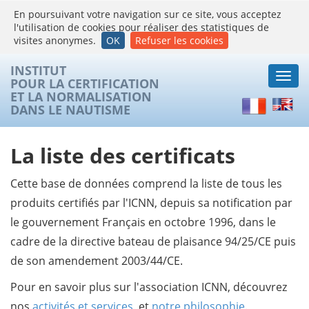
En poursuivant votre navigation sur ce site, vous acceptez
l'utilisation de cookies pour réaliser des statistiques de
visites anonymes.
OK
Refuser les cookies
INSTITUT
Togg
POUR LA CERTIFICATION
navi
ET LA NORMALISATION
Français
Englis
DANS LE NAUTISME
La liste des certificats
Cette base de données comprend la liste de tous les
produits certifiés par l'ICNN, depuis sa notification par
le gouvernement Français en octobre 1996, dans le
cadre de la directive bateau de plaisance 94/25/CE puis
de son amendement 2003/44/CE.
Pour en savoir plus sur l'association ICNN, découvrez
nos
activités et services
, et
notre philosophie
.