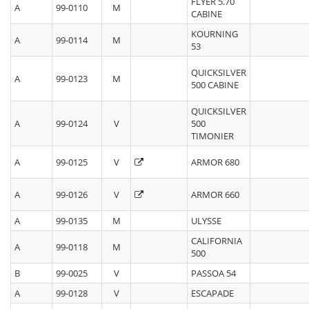
FLYER 5.70
A
99-0110
M
CABINE
KOURNING
A
99-0114
M
53
QUICKSILVER
A
99-0123
M
500 CABINE
QUICKSILVER
A
99-0124
V
500
TIMONIER
A
99-0125
V
ARMOR 680
A
99-0126
V
ARMOR 660
A
99-0135
M
ULYSSE
CALIFORNIA
A
99-0118
M
500
B
99-0025
V
PASSOA 54
A
99-0128
V
ESCAPADE