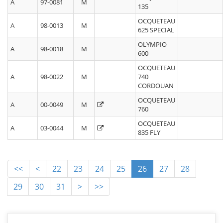
A
97-0081
M
135
OCQUETEAU
A
98-0013
M
625 SPECIAL
OLYMPIO
A
98-0018
M
600
OCQUETEAU
A
98-0022
M
740
CORDOUAN
OCQUETEAU
A
00-0049
M
760
OCQUETEAU
A
03-0044
M
835 FLY
<<
<
22
23
24
25
26
27
28
29
30
31
>
>>