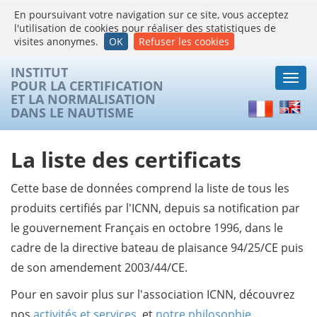
En poursuivant votre navigation sur ce site, vous acceptez
l'utilisation de cookies pour réaliser des statistiques de
visites anonymes.
OK
Refuser les cookies
INSTITUT
Togg
POUR LA CERTIFICATION
navi
ET LA NORMALISATION
Français
Englis
DANS LE NAUTISME
La liste des certificats
Cette base de données comprend la liste de tous les
produits certifiés par l'ICNN, depuis sa notification par
le gouvernement Français en octobre 1996, dans le
cadre de la directive bateau de plaisance 94/25/CE puis
de son amendement 2003/44/CE.
Pour en savoir plus sur l'association ICNN, découvrez
nos
activités et services
, et
notre philosophie
.