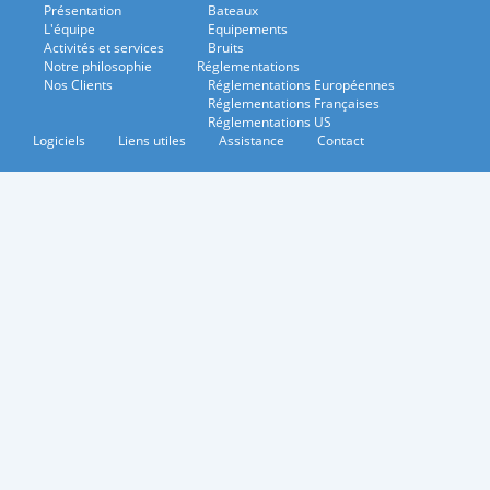
Présentation
Bateaux
L'équipe
Equipements
Activités et services
Bruits
Notre philosophie
Réglementations
Nos Clients
Réglementations Européennes
Réglementations Françaises
Réglementations US
Logiciels
Liens utiles
Assistance
Contact