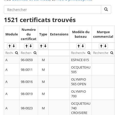
1521 certificats trouvés
Numéro
Modèle du
Marque
Module
du
Type
Extensions
bateau
commercial
certificat
A
96-0059
M
ESPACE 615
OCQUETEAU
A
98-0011
M
595
OLYMPIO
A
98-0016
M
565 OPEN
OLYMPIO
A
98-0019
M
700
OCQUETEAU
A
98-0023
M
740
CROISIERE