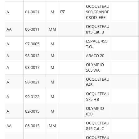
OCQUETEAU
A
01-0021
M
900 GRANDE
CROISIERE
OCQUETEAU
AA
06-0011
MM
815 Cat. B
ESPACE 455
A
97-0005
M
T.O.
A
98-0012
M
ABACO 20
OLYMPIO
A
98-0017
M
565 WA
OCQUETEAU
A
98-0021
M
645
OCQUETEAU
A
99-0122
M
575 HB
OLYMPIO
A
02-0015
M
630
OCQUETEAU
AA
06-0013
MM
815 Cat. C
OCQUETEAU