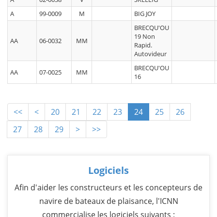
A
99-0009
M
BIG JOY
BRECQU'OU
19 Non
AA
06-0032
MM
Rapid.
Autovideur
BRECQU'OU
AA
07-0025
MM
16
<<
<
20
21
22
23
24
25
26
27
28
29
>
>>
Logiciels
Afin d'aider les constructeurs et les concepteurs de
navire de bateaux de plaisance, l'ICNN
commercialise les logiciels suivants :