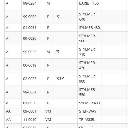
A
98-0234
M
BARJET 4.50
STYLMER
A
99-0032
P
640
A
01-0031
P
SYLMER 430
STYLMER
A
99-0030
P
500
STYLMER
A
99-0033
M
710
STYLMER
A
00-0019
P
470
STYLMER
A
02-0023
P
900
STYLMER
A
99-0031
P
550
A
01-0030
P
SYLMER 400
AA
09-0001
VM
STEIRWAY
AA
11-0010
VM
TRIASKEL
A
02-0038
V
SKELLIG