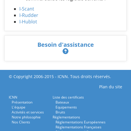
I-Scant
I-Rudder
I-Hublot
Besoin d'assistance
© Copyright 2006-2015 - ICNN. Tous droits réservés.
Plan du site
ICNN
Liste des certificats
Présentation
Bateaux
L'équipe
Equipements
Activités et services
Bruits
Notre philosophie
Réglementations
Nos Clients
Réglementations Européennes
Réglementations Françaises