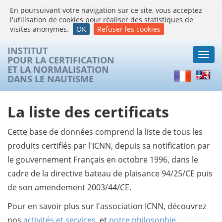
En poursuivant votre navigation sur ce site, vous acceptez
l'utilisation de cookies pour réaliser des statistiques de
visites anonymes.
OK
Refuser les cookies
INSTITUT
Togg
POUR LA CERTIFICATION
navi
ET LA NORMALISATION
Français
Englis
DANS LE NAUTISME
La liste des certificats
Cette base de données comprend la liste de tous les
produits certifiés par l'ICNN, depuis sa notification par
le gouvernement Français en octobre 1996, dans le
cadre de la directive bateau de plaisance 94/25/CE puis
de son amendement 2003/44/CE.
Pour en savoir plus sur l'association ICNN, découvrez
nos
activités et services
, et
notre philosophie
.