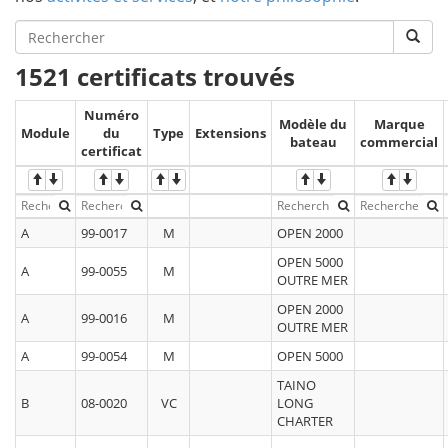
1521 certificats trouvés
Numéro
Modèle du
Marque
Module
du
Type
Extensions
bateau
commercial
certificat
A
99-0017
M
OPEN 2000
OPEN 5000
A
99-0055
M
OUTRE MER
OPEN 2000
A
99-0016
M
OUTRE MER
A
99-0054
M
OPEN 5000
TAINO
B
08-0020
VC
LONG
CHARTER