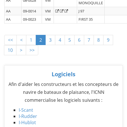
AA
08-0028
VM
MONOQUILLE
AA
09-0014
VM
J 97
AA
09-0023
VM
FIRST 35
<<
<
1
2
3
4
5
6
7
8
9
10
>
>>
Logiciels
Afin d'aider les constructeurs et les concepteurs de
navire de bateaux de plaisance, l'ICNN
commercialise les logiciels suivants :
I-Scant
I-Rudder
I-Hublot