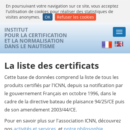
En poursuivant votre navigation sur ce site, vous acceptez
l'utilisation de cookies pour réaliser des statistiques de
visites anonymes.
OK
Refuser les cookies
INSTITUT
Togg
POUR LA CERTIFICATION
navi
ET LA NORMALISATION
Français
Englis
DANS LE NAUTISME
La liste des certificats
Cette base de données comprend la liste de tous les
produits certifiés par l'ICNN, depuis sa notification par
le gouvernement Français en octobre 1996, dans le
cadre de la directive bateau de plaisance 94/25/CE puis
de son amendement 2003/44/CE.
Pour en savoir plus sur l'association ICNN, découvrez
nos
activités et services
, et
notre philosophie
.