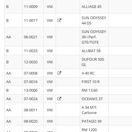
B
11-0009
VM
ALLIAGE 45
SUN ODYSSEY
B
11-0017
VM
44 DS
SUN ODYSSEY
AA
06-0021
VM
39 i Perf.
GTE/TGTE
B
11-0033
VM
ALUBAT 58
DUFOUR 500
B
12-0020
VM
GL
AA
07-0008
VM
A 40 RC
AA
07-0016
VM
FIRST 10 R
B
13-0006
VM
RM 13.60
AA
07-0024
VM
OCEANIS 37
A 34 M?t
AA
08-0011
VM
Carbone
AA
08-0020
VM
PATAGO 39
RM 1200