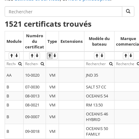
1521 certificats trouvés
Numéro
Modèle du
Marque
Module
du
Type
Extensions
bateau
commercia
certificat
AA
10-0020
VM
JND 35
B
07-0030
VM
SALT 57 CC
B
08-0013
VM
OCEANIS 54
B
08-0021
VM
RM 13.50
OCEANIS 46
B
09-0007
VM
HYBRID
OCEANIS 50
B
09-0018
VM
FAMILY