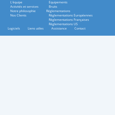
L'équipe
Equipements
Activités et services
Bruits
Notre philosophie
Réglementations
Nos Clients
Réglementations Européennes
Réglementations Françaises
Réglementations US
Logiciels
Liens utiles
Assistance
Contact