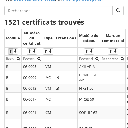
1521 certificats trouvés
Numéro
Modèle du
Marque
Module
du
Type
Extensions
bateau
commercial
certificat
B
06-0005
VM
AKILARIA
PRIVILEGE
B
06-0009
VC
445
B
06-0013
VM
FIRST 50
B
06-0017
VC
MRSB 59
B
06-0021
CM
SOPHIE 63