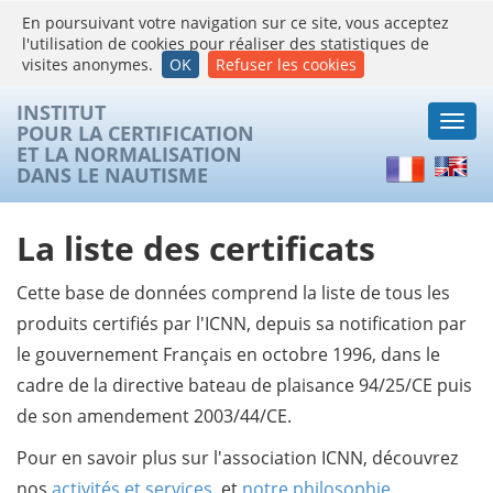
En poursuivant votre navigation sur ce site, vous acceptez
l'utilisation de cookies pour réaliser des statistiques de
visites anonymes.
OK
Refuser les cookies
INSTITUT
Togg
POUR LA CERTIFICATION
navi
ET LA NORMALISATION
Français
Englis
DANS LE NAUTISME
La liste des certificats
Cette base de données comprend la liste de tous les
produits certifiés par l'ICNN, depuis sa notification par
le gouvernement Français en octobre 1996, dans le
cadre de la directive bateau de plaisance 94/25/CE puis
de son amendement 2003/44/CE.
Pour en savoir plus sur l'association ICNN, découvrez
nos
activités et services
, et
notre philosophie
.