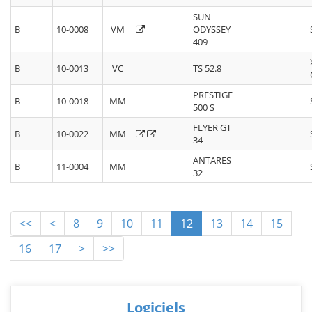
SUN
B
10-0008
VM
ODYSSEY
409
B
10-0013
VC
TS 52.8
PRESTIGE
B
10-0018
MM
500 S
FLYER GT
B
10-0022
MM
34
ANTARES
B
11-0004
MM
32
<<
<
8
9
10
11
12
13
14
15
16
17
>
>>
Logiciels