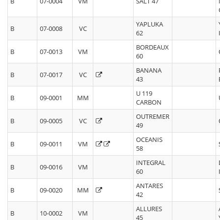
B
07-0004
VM
SALT 47
YAPLUKA
B
07-0008
VC
62
BORDEAUX
B
07-0013
VM
60
BANANA
B
07-0017
VC
43
U 119
B
09-0001
MM
CARBON
OUTREMER
B
09-0005
VC
49
OCEANIS
B
09-0011
VM
58
INTEGRAL
B
09-0016
VM
60
ANTARES
B
09-0020
MM
42
ALLURES
B
10-0002
VM
45