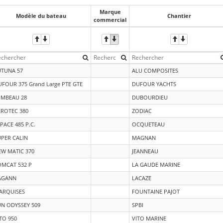
Marque
Modèle du bateau
Chantier
commercial
UTUNA 57
ALU COMPOSITES
FOUR 375 Grand Large PTE GTE
DUFOUR YACHTS
IMBEAU 28
DUBOURDIEU
EROTEC 380
ZODIAC
PACE 485 P.C.
OCQUETEAU
UPER CALIN
MAGNAN
EW MATIC 370
JEANNEAU
OMCAT 532 P
LA GAUDE MARINE
AGANN
LACAZE
ARQUISES
FOUNTAINE PAJOT
UN ODYSSEY 509
SPBI
TO 950
VITO MARINE