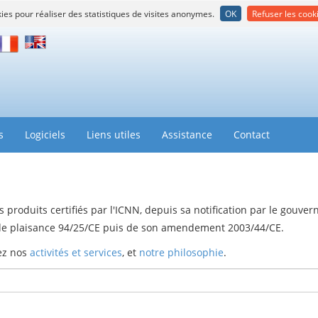
kies pour réaliser des statistiques de visites anonymes.
OK
Refuser les cook
rançais
English
s
Logiciels
Liens utiles
Assistance
Contact
 produits certifiés par l'ICNN, depuis sa notification par le gouve
u de plaisance 94/25/CE puis de son amendement 2003/44/CE.
rez nos
activités et services
, et
notre philosophie
.