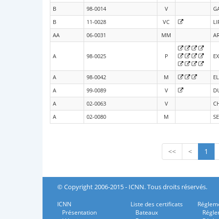
B
98-0014
V
GA
B
11-0028
VC
LI
AA
06-0031
MM
AR
A
98-0025
P
E
A
98-0042
M
EL
A
99-0089
V
D
A
02-0063
V
C
A
02-0080
M
S
<<
<
1
© Copyright 2006-2015 - ICNN. Tous droits réservés.
ICNN
Liste des certificats
Régleme
Présentation
Bateaux
Régle