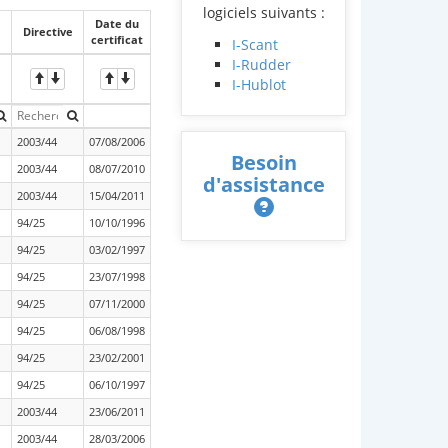
logiciels suivants :
Date du
Directive
certificat
I-Scant
I-Rudder
I-Hublot
2003/44
07/08/2006
Besoin
2003/44
08/07/2010
d'assistance
2003/44
15/04/2011
94/25
10/10/1996
94/25
03/02/1997
94/25
23/07/1998
94/25
07/11/2000
94/25
06/08/1998
94/25
23/02/2001
94/25
06/10/1997
2003/44
23/06/2011
2003/44
28/03/2006