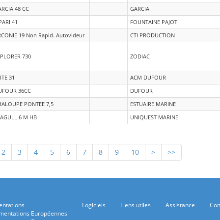
RCIA 48 CC
GARCIA
PARI 41
FOUNTAINE PAJOT
CONIE 19 Non Rapid. Autovideur
CTI PRODUCTION
XPLORER 730
ZODIAC
ITE 31
ACM DUFOUR
UFOUR 36CC
DUFOUR
HALOUPE PONTEE 7,5
ESTUAIRE MARINE
EAGULL 6 M HB
UNIQUEST MARINE
2
3
4
5
6
7
8
9
10
>
>>
ntations
Logiciels
Liens utiles
Assistance
Con
mentations Européennes