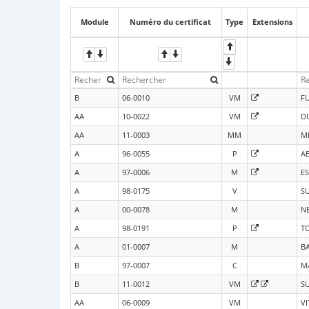
Module
Numéro du certificat
Type
Extensions
B
06-0010
VM
F
AA
10-0022
VM
DU
AA
11-0003
MM
M
A
96-0055
P
A
A
97-0006
M
ES
A
98-0175
V
S
A
00-0078
M
N
A
98-0191
P
T
A
01-0007
M
B
B
97-0007
C
M
B
11-0012
VM
S
AA
06-0009
VM
VI